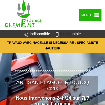
MENU
indisponible
indisponible
TRAVAUX AVEC NACELLE SI NECESSAIRE : SPÉCIALISTE
HAUTEUR
ARTISAN ÉLAGUEUR BOUCQ
54200
Nous intervenons 24h/24 sur 7j/7
en cas d'urgence