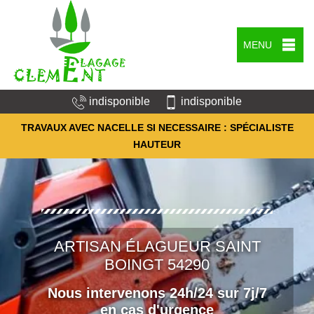
MENU
indisponible
indisponible
TRAVAUX AVEC NACELLE SI NECESSAIRE : SPÉCIALISTE
HAUTEUR
ARTISAN ÉLAGUEUR SAINT
BOINGT 54290
Nous intervenons 24h/24 sur 7j/7
en cas d'urgence