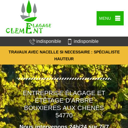
MENU
indisponible
indisponible
TRAVAUX AVEC NACELLE SI NECESSAIRE : SPÉCIALISTE
HAUTEUR
ENTREPRISE ÉLAGAGE ET
ÉTÊTAGE D'ARBRE
BOUXIERES AUX CHENES
54770
Nous intervenons 24h/24 sur 7j/7