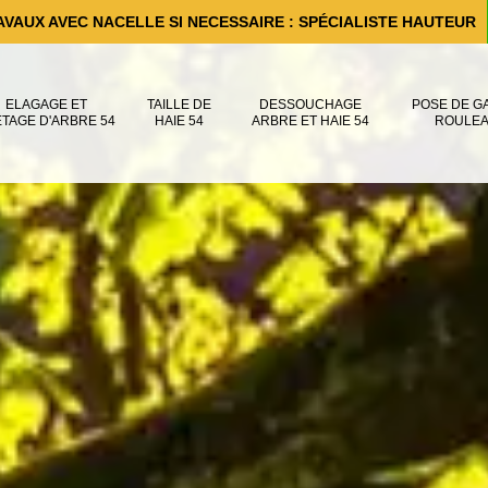
AVAUX AVEC NACELLE SI NECESSAIRE : SPÉCIALISTE HAUTEUR
ELAGAGE ET
TAILLE DE
DESSOUCHAGE
POSE DE G
ÊTAGE D'ARBRE 54
HAIE 54
ARBRE ET HAIE 54
ROULEA