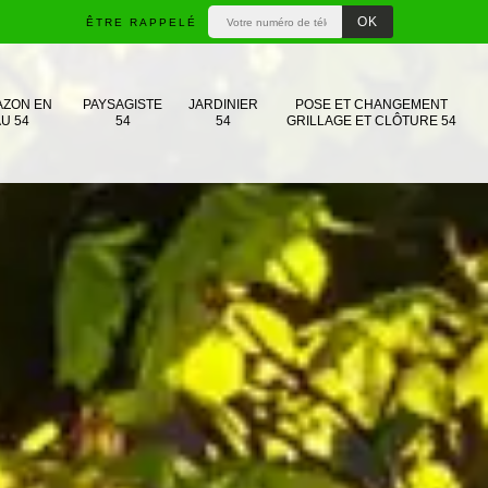
ÊTRE RAPPELÉ
AZON EN
PAYSAGISTE
JARDINIER
POSE ET CHANGEMENT
U 54
54
54
GRILLAGE ET CLÔTURE 54