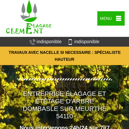
MENU
indisponible
indisponible
TRAVAUX AVEC NACELLE SI NECESSAIRE : SPÉCIALISTE
HAUTEUR
ENTREPRISE ÉLAGAGE ET
ÉTÊTAGE D'ARBRE
DOMBASLE SUR MEURTHE
54110
Nous intervenons 24h/24 sur 7j/7