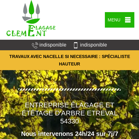
MENU
indisponible
indisponible
TRAVAUX AVEC NACELLE SI NECESSAIRE : SPÉCIALISTE
HAUTEUR
ENTREPRISE ÉLAGAGE ET
ÉTÊTAGE D'ARBRE ETREVAL
54330
Nous intervenons 24h/24 sur 7j/7