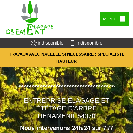
MENU
indisponible
indisponible
TRAVAUX AVEC NACELLE SI NECESSAIRE : SPÉCIALISTE
HAUTEUR
ENTREPRISE ÉLAGAGE ET
ÉTÊTAGE D'ARBRE
HENAMENIL 54370
Nous intervenons 24h/24 sur 7j/7