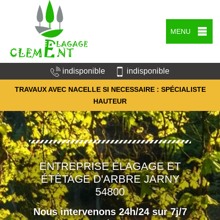
MENU
indisponible
indisponible
TRAVAUX AVEC NACELLE SI NECESSAIRE : SPÉCIALISTE
HAUTEUR
ENTREPRISE ÉLAGAGE ET
ÉTÊTAGE D'ARBRE JARNY
54800
Nous intervenons 24h/24 sur 7j/7