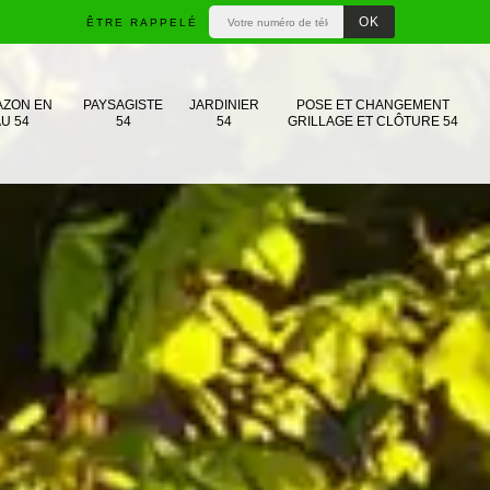
ÊTRE RAPPELÉ
AZON EN
PAYSAGISTE
JARDINIER
POSE ET CHANGEMENT
U 54
54
54
GRILLAGE ET CLÔTURE 54