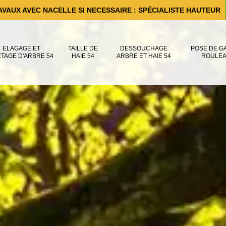
AVAUX AVEC NACELLE SI NECESSAIRE : SPÉCIALISTE HAUTEUR
ELAGAGE ET
TAILLE DE
DESSOUCHAGE
POSE DE G
ÊTAGE D'ARBRE 54
HAIE 54
ARBRE ET HAIE 54
ROULEA