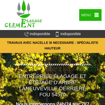
MENU
indisponible
indisponible
TRAVAUX AVEC NACELLE SI NECESSAIRE : SPÉCIALISTE
HAUTEUR
ENTREPRISE ÉLAGAGE ET
ÉTÊTAGE D'ARBRE
LANEUVEVILLE DERRIERE
FOU 54570
Nous intervenons 24h/24 sur 7j/7