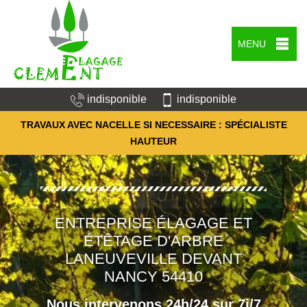
MENU
indisponible
indisponible
TRAVAUX AVEC NACELLE SI NECESSAIRE : SPÉCIALISTE
HAUTEUR
ENTREPRISE ÉLAGAGE ET
ÉTÊTAGE D'ARBRE
LANEUVEVILLE DEVANT
NANCY 54410
Nous intervenons 24h/24 sur 7j/7