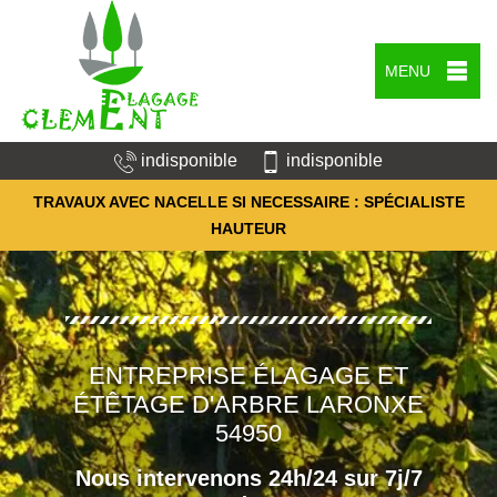
MENU
indisponible
indisponible
TRAVAUX AVEC NACELLE SI NECESSAIRE : SPÉCIALISTE
HAUTEUR
ENTREPRISE ÉLAGAGE ET
ÉTÊTAGE D'ARBRE LARONXE
54950
Nous intervenons 24h/24 sur 7j/7