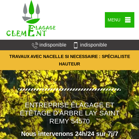
MENU
indisponible
indisponible
TRAVAUX AVEC NACELLE SI NECESSAIRE : SPÉCIALISTE
HAUTEUR
ENTREPRISE ÉLAGAGE ET
ÉTÊTAGE D'ARBRE LAY SAINT
REMY 54570
Nous intervenons 24h/24 sur 7j/7