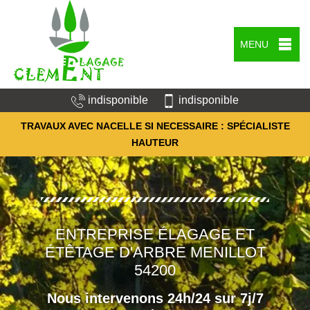
MENU
indisponible
indisponible
TRAVAUX AVEC NACELLE SI NECESSAIRE : SPÉCIALISTE
HAUTEUR
ENTREPRISE ÉLAGAGE ET
ÉTÊTAGE D'ARBRE MENILLOT
54200
Nous intervenons 24h/24 sur 7j/7