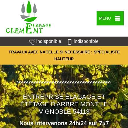
MENU
indisponible
indisponible
TRAVAUX AVEC NACELLE SI NECESSAIRE : SPÉCIALISTE
HAUTEUR
ENTREPRISE ÉLAGAGE ET
ÉTÊTAGE D'ARBRE MONT LE
VIGNOBLE 54113
Nous intervenons 24h/24 sur 7j/7