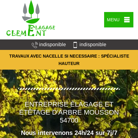
MENU
indisponible
indisponible
TRAVAUX AVEC NACELLE SI NECESSAIRE : SPÉCIALISTE
HAUTEUR
ENTREPRISE ÉLAGAGE ET
ÉTÊTAGE D'ARBRE MOUSSON
54700
Nous intervenons 24h/24 sur 7j/7