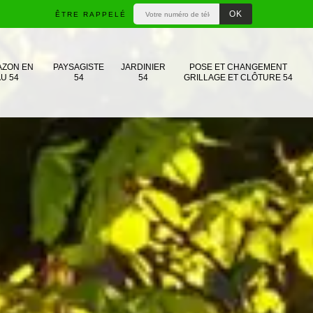
ÊTRE RAPPELÉ
AZON EN
PAYSAGISTE
JARDINIER
POSE ET CHANGEMENT
U 54
54
54
GRILLAGE ET CLÔTURE 54