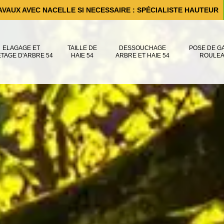
AVAUX AVEC NACELLE SI NECESSAIRE : SPÉCIALISTE HAUTEUR
ELAGAGE ET
TAILLE DE
DESSOUCHAGE
POSE DE G
ÊTAGE D'ARBRE 54
HAIE 54
ARBRE ET HAIE 54
ROULEA