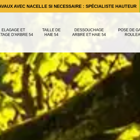
AVAUX AVEC NACELLE SI NECESSAIRE : SPÉCIALISTE HAUTEUR
ELAGAGE ET
TAILLE DE
DESSOUCHAGE
POSE DE G
ÊTAGE D'ARBRE 54
HAIE 54
ARBRE ET HAIE 54
ROULEA