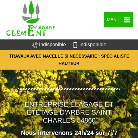
MENU
indisponible
indisponible
TRAVAUX AVEC NACELLE SI NECESSAIRE : SPÉCIALISTE
HAUTEUR
ENTREPRISE ÉLAGAGE ET
ÉTÊTAGE D'ARBRE SAINT
CHARLES 54860
Nous intervenons 24h/24 sur 7j/7