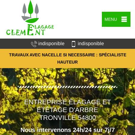
MENU
indisponible
indisponible
TRAVAUX AVEC NACELLE SI NECESSAIRE : SPÉCIALISTE
HAUTEUR
ENTREPRISE ÉLAGAGE ET
ÉTÊTAGE D'ARBRE
TRONVILLE 54800
Nous intervenons 24h/24 sur 7j/7