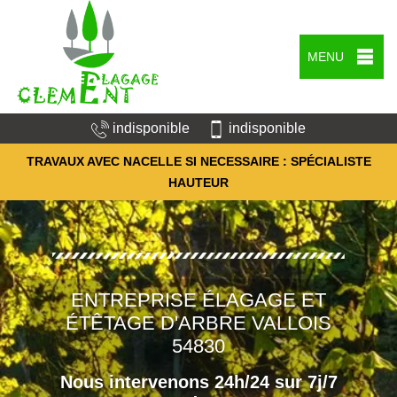
MENU
indisponible
indisponible
TRAVAUX AVEC NACELLE SI NECESSAIRE : SPÉCIALISTE
HAUTEUR
ENTREPRISE ÉLAGAGE ET
ÉTÊTAGE D'ARBRE VALLOIS
54830
Nous intervenons 24h/24 sur 7j/7