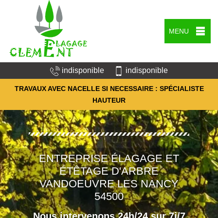
MENU
indisponible
indisponible
TRAVAUX AVEC NACELLE SI NECESSAIRE : SPÉCIALISTE
HAUTEUR
ENTREPRISE ÉLAGAGE ET
ÉTÊTAGE D'ARBRE
VANDOEUVRE LES NANCY
54500
Nous intervenons 24h/24 sur 7j/7