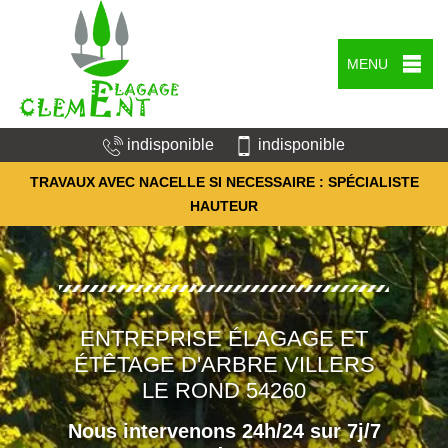
MENU
indisponible
indisponible
TRAVAUX AVEC NACELLE SI NECESSAIRE : SPÉCIALISTE
HAUTEUR
ENTREPRISE ÉLAGAGE ET
ÉTÊTAGE D'ARBRE VILLERS
LE ROND 54260
Nous intervenons 24h/24 sur 7j/7