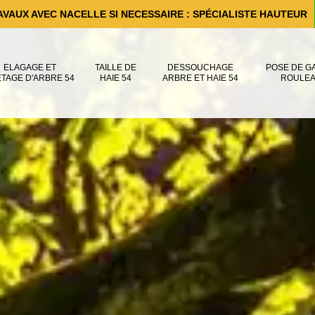
AVAUX AVEC NACELLE SI NECESSAIRE : SPÉCIALISTE HAUTEUR
ELAGAGE ET
TAILLE DE
DESSOUCHAGE
POSE DE G
ÊTAGE D'ARBRE 54
HAIE 54
ARBRE ET HAIE 54
ROULEA