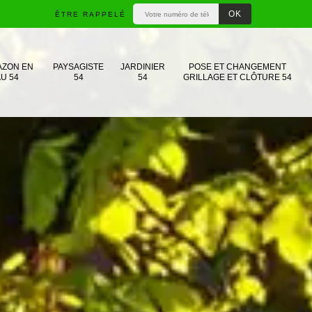
ÊTRE RAPPELÉ
AZON EN
PAYSAGISTE
JARDINIER
POSE ET CHANGEMENT
U 54
54
54
GRILLAGE ET CLÔTURE 54