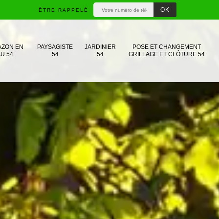
ÊTRE RAPPELÉ
AZON EN
PAYSAGISTE
JARDINIER
POSE ET CHANGEMENT
U 54
54
54
GRILLAGE ET CLÔTURE 54