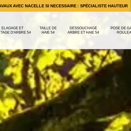
AVAUX AVEC NACELLE SI NECESSAIRE : SPÉCIALISTE HAUTEUR
ELAGAGE ET
TAILLE DE
DESSOUCHAGE
POSE DE G
ÊTAGE D'ARBRE 54
HAIE 54
ARBRE ET HAIE 54
ROULEA