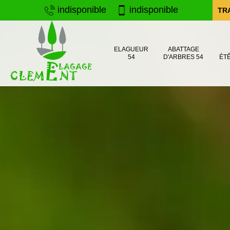
indisponible
indisponible
TR
ELAGUEUR
ABATTAGE
54
D'ARBRES 54
ÉT