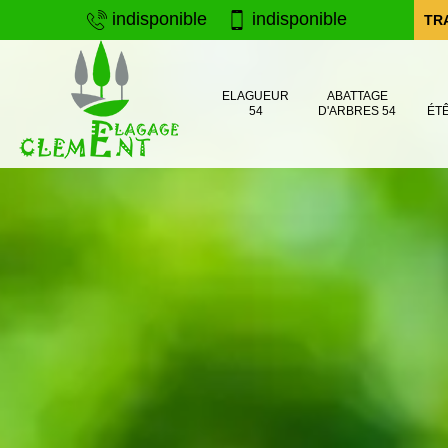
indisponible
indisponible
TR
ELAGUEUR
ABATTAGE
54
D'ARBRES 54
ÉT