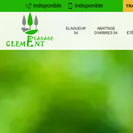
indisponible
indisponible
TR
ELAGUEUR
ABATTAGE
54
D'ARBRES 54
ÉT