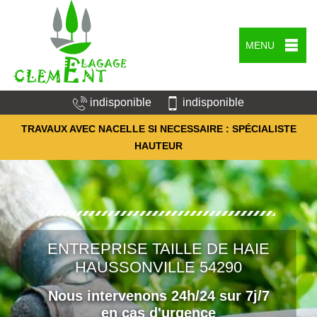
MENU
indisponible
indisponible
TRAVAUX AVEC NACELLE SI NECESSAIRE : SPÉCIALISTE
HAUTEUR
ENTREPRISE TAILLE DE HAIE
HAUSSONVILLE 54290
Nous intervenons 24h/24 sur 7j/7
en cas d'urgence