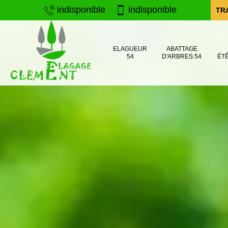
indisponible
indisponible
TR
ELAGUEUR
ABATTAGE
54
D'ARBRES 54
ÉT