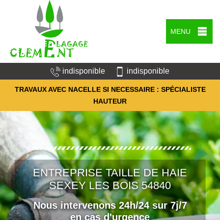
MENU
indisponible
indisponible
TRAVAUX AVEC NACELLE SI NECESSAIRE : SPÉCIALISTE
HAUTEUR
ENTREPRISE TAILLE DE HAIE
SEXEY LES BOIS 54840
Nous intervenons 24h/24 sur 7j/7
en cas d'urgence