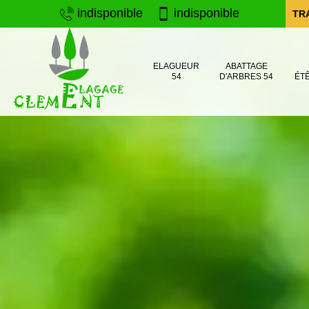
indisponible
indisponible
TR
ELAGUEUR
ABATTAGE
54
D'ARBRES 54
ÉT