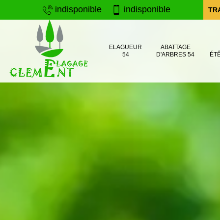
indisponible
indisponible
TR
ELAGUEUR
ABATTAGE
54
D'ARBRES 54
ÉT