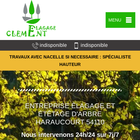
MENU
indisponible
indisponible
TRAVAUX AVEC NACELLE SI NECESSAIRE : SPÉCIALISTE
HAUTEUR
ENTREPRISE ÉLAGAGE ET
ÉTÊTAGE D'ARBRE
HARAUCOURT 54110
Nous intervenons 24h/24 sur 7j/7