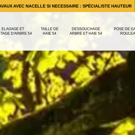
AVAUX AVEC NACELLE SI NECESSAIRE : SPÉCIALISTE HAUTEUR
ELAGAGE ET
TAILLE DE
DESSOUCHAGE
POSE DE G
ÊTAGE D'ARBRE 54
HAIE 54
ARBRE ET HAIE 54
ROULEA