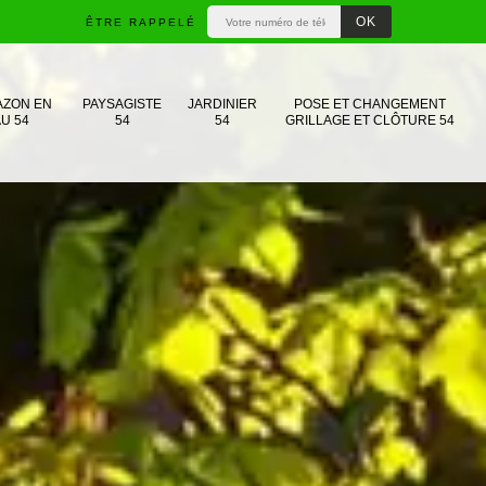
ÊTRE RAPPELÉ
AZON EN
PAYSAGISTE
JARDINIER
POSE ET CHANGEMENT
U 54
54
54
GRILLAGE ET CLÔTURE 54